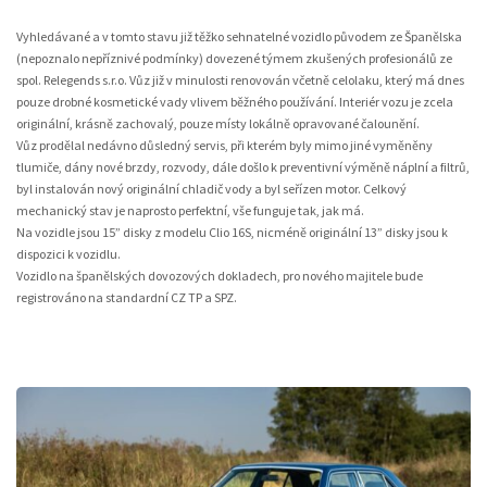
Vyhledávané a v tomto stavu již těžko sehnatelné vozidlo původem ze Španělska
(nepoznalo nepříznivé podmínky) dovezené týmem zkušených profesionálů ze
spol. Relegends s.r.o. Vůz již v minulosti renovován včetně celolaku, který má dnes
pouze drobné kosmetické vady vlivem běžného používání. Interiér vozu je zcela
originální, krásně zachovalý, pouze místy lokálně opravované čalounění.
Vůz prodělal nedávno důsledný servis, při kterém byly mimo jiné vyměněny
tlumiče, dány nové brzdy, rozvody, dále došlo k preventivní výměně náplní a filtrů,
byl instalován nový originální chladič vody a byl seřízen motor. Celkový
mechanický stav je naprosto perfektní, vše funguje tak, jak má.
Na vozidle jsou 15” disky z modelu Clio 16S, nicméně originální 13” disky jsou k
dispozici k vozidlu.
Vozidlo na španělských dovozových dokladech, pro nového majitele bude
registrováno na standardní CZ TP a SPZ.