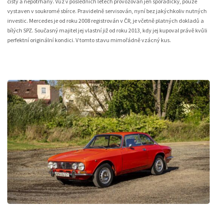
čistý a nepotrhaný. Vůz v posledních letech provozován jen sporadicky, pouze
vystaven v soukromé sbírce. Pravidelně servisován, nyní bez jakýchkoliv nutných
investic. Mercedes je od roku 2008 registrován v ČR, je včetně platných dokladů a
bílých SPZ. Současný majitel jej vlastní již od roku 2013, kdy jej kupoval právě kvůli
perfektní originální kondici. V tomto stavu mimořádně vzácný kus.