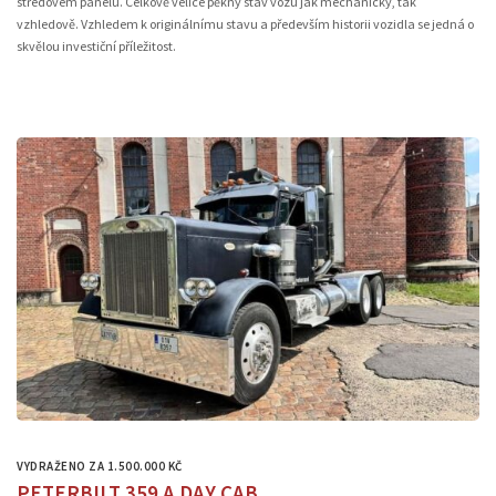
středovém panelu. Celkově velice pěkný stav vozu jak mechanicky, tak
vzhledově. Vzhledem k originálnímu stavu a především historii vozidla se jedná o
skvělou investiční příležitost.
VYDRAŽENO ZA 1.500.000 KČ
PETERBILT 359 A DAY CAB