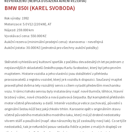
NEVYDRAŽENO (NEBYLA DOSAŽENA AUKČNÍ REZERVA)
BMW 850I (KAREL SVOBODA)
Rok výroby: 1992
Motorizace: 5.0 V12 (220 kW), AT
Nájezd: 259.000 km
Vyvolávací cena: 550.000 Kč
Aukční rezerva (minimální prodejní cena): stanovena – neveřejná
Aukční jistota: 30.000 Kč (jednotná pro všechny aukční položky)
Sběrateli vyhledávaný kultovní sporťák z počátku devadesátých let po jednom z
nejslavnějších skladatelů českého popu Karlu Svobodovi, který byl jeho prvním
majitelem. Historie vozidla a jeho vlastníci jsou doložitelní z přehledu
provozovatelů z registru vozidel, který je k vozidlu k dispozici. Současný majitel
provedl před dvěma lety rozsáhlý servis s cílem vyladit především mechaniku
vozu. V rámci tohoto servisu byly instalovány např. nové tlumiče, těhlice, hlavní
brzdový válec, nové chladiče a nová palivová čerpadla. Byl kompletně přetěsněn
motor včetně převodovky a další. Interiér vozidla je velice zachovalý, původní s
originální šedou kůží bez jakýchkoliv trhlin. Karoserie opět v originálním stavu
včetně původního metalického modrého laku, který má již drobné nedostatky
vlivem stáří a používání (např. oba nárazníky by již zasloužily nový lak). Co se týče
nedostatků, tak je nefunkční posuv sedadla řidiče a jeden z malých displejů ve