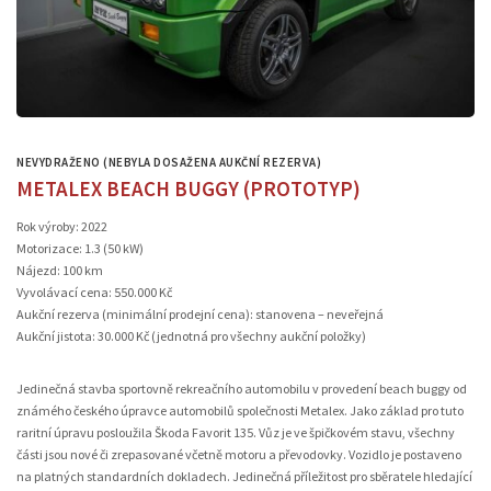
NEVYDRAŽENO (NEBYLA DOSAŽENA AUKČNÍ REZERVA)
METALEX BEACH BUGGY (PROTOTYP)
Rok výroby: 2022
Motorizace: 1.3 (50 kW)
Nájezd: 100 km
Vyvolávací cena: 550.000 Kč
Aukční rezerva (minimální prodejní cena): stanovena – neveřejná
Aukční jistota: 30.000 Kč (jednotná pro všechny aukční položky)
Jedinečná stavba sportovně rekreačního automobilu v provedení beach buggy od
známého českého úpravce automobilů společnosti Metalex. Jako základ pro tuto
raritní úpravu posloužila Škoda Favorit 135. Vůz je ve špičkovém stavu, všechny
části jsou nové či zrepasované včetně motoru a převodovky. Vozidlo je postaveno
na platných standardních dokladech. Jedinečná příležitost pro sběratele hledající