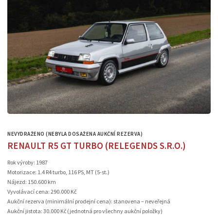
NEVYDRAŽENO (NEBYLA DOSAŽENA AUKČNÍ REZERVA)
RENAULT R5 GT TURBO (RELEGENDS S.R.O.)
Rok výroby: 1987
Motorizace: 1.4 R4 turbo, 116 PS, MT (5-st.)
Nájezd: 150.600 km
Vyvolávací cena: 290.000 Kč
Aukční rezerva (minimální prodejní cena): stanovena – neveřejná
Aukční jistota: 30.000 Kč (jednotná pro všechny aukční položky)