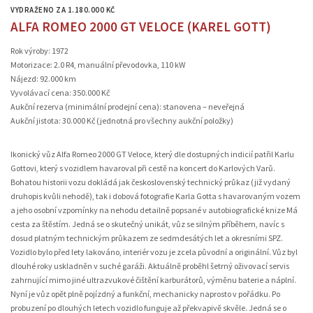
VYDRAŽENO ZA 1.180.000 KČ
ALFA ROMEO 2000 GT VELOCE (KAREL GOTT)
Rok výroby: 1972
Motorizace: 2.0 R4, manuální převodovka, 110 kW
Nájezd: 92.000 km
Vyvolávací cena: 350.000 Kč
Aukční rezerva (minimální prodejní cena): stanovena – neveřejná
Aukční jistota: 30.000 Kč (jednotná pro všechny aukční položky)
Ikonický vůz Alfa Romeo 2000 GT Veloce, který dle dostupných indicií patřil Karlu
Gottovi, který s vozidlem havaroval při cestě na koncert do Karlových Varů.
Bohatou historii vozu dokládá jak československý technický průkaz (již vydaný
druhopis kvůli nehodě), tak i dobová fotografie Karla Gotta s havarovaným vozem
a jeho osobní vzpomínky na nehodu detailně popsané v autobiografické knize Má
cesta za štěstím. Jedná se o skutečný unikát, vůz se silným příběhem, navíc s
dosud platným technickým průkazem ze sedmdesátých let a okresními SPZ.
Vozidlo bylo před lety lakováno, interiér vozu je zcela původní a originální. Vůz byl
dlouhé roky uskladněn v suché garáži. Aktuálně proběhl šetrný oživovací servis
zahrnující mimo jiné ultrazvukové čištění karburátorů, výměnu baterie a náplní.
Nyní je vůz opět plně pojízdný a funkční, mechanicky naprosto v pořádku. Po
probuzení po dlouhých letech vozidlo funguje až překvapivě skvěle. Jedná se o