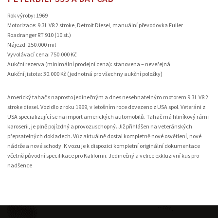
Rok výroby: 1969
Motorizace: 9.3L V8 2 stroke, Detroit Diesel, manuální převodovka Fuller
Roadranger RT 910 (10 st.)
Nájezd: 250.000 mil
Vyvolávací cena: 750.000 Kč
Aukční rezerva (minimální prodejní cena): stanovena – neveřejná
Aukční jistota: 30.000 Kč (jednotná pro všechny aukční položky)
Americký tahač s naprosto jedinečným a dnes nesehnatelným motorem 9.3L V8 2
stroke diesel. Vozidlo z roku 1969, v letošním roce dovezeno z USA spol. Veteráni z
USA specializující se na import amerických automobilů. Tahač má hliníkový rám i
karoserii, je plně pojízdný a provozuschopný. Již přihlášen na veteránských
přepsatelných dokladech. Vůz aktuálně dostal kompletně nové osvětlení, nové
nádrže a nové schody. K vozu je k dispozici kompletní originální dokumentace
včetně původní specifikace pro Kalifornii. Jedinečný a velice exkluzivní kus pro
nadšence