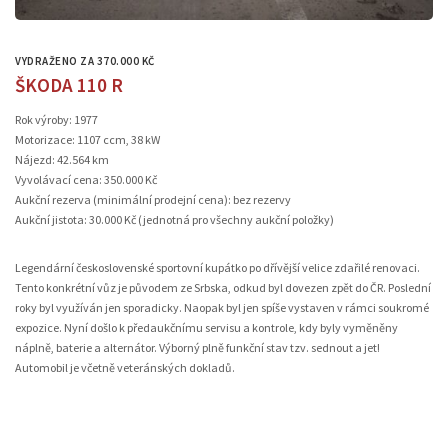
VYDRAŽENO ZA 370.000 KČ
ŠKODA 110 R
Rok výroby: 1977
Motorizace: 1107 ccm, 38 kW
Nájezd: 42.564 km
Vyvolávací cena: 350.000 Kč
Aukční rezerva (minimální prodejní cena): bez rezervy
Aukční jistota: 30.000 Kč (jednotná pro všechny aukční položky)
Legendární československé sportovní kupátko po dřívější velice zdařilé renovaci.
Tento konkrétní vůz je původem ze Srbska, odkud byl dovezen zpět do ČR. Poslední
roky byl využíván jen sporadicky. Naopak byl jen spíše vystaven v rámci soukromé
expozice. Nyní došlo k předaukčnímu servisu a kontrole, kdy byly vyměněny
náplně, baterie a alternátor. Výborný plně funkční stav tzv. sednout a jet!
Automobil je včetně veteránských dokladů.