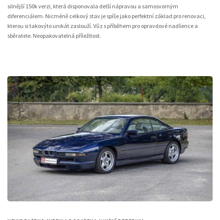
silnější 150k verzi, která disponovala delší nápravou a samosvorným
diferenciálem. Nicméně celkový stav je spíše jako perfektní základ pro renovaci,
kterou si takovýto unikát zaslouží. Vůz s příběhem pro opravdové nadšence a
sběratele. Neopakovatelná příležitost.