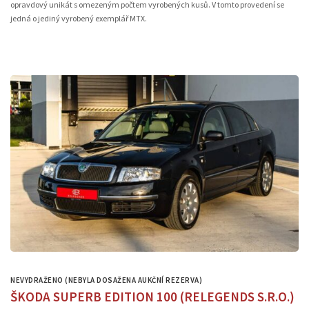
opravdový unikát s omezeným počtem vyrobených kusů. V tomto provedení se
jedná o jediný vyrobený exemplář MTX.
NEVYDRAŽENO (NEBYLA DOSAŽENA AUKČNÍ REZERVA)
ŠKODA SUPERB EDITION 100 (RELEGENDS S.R.O.)