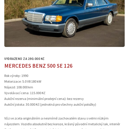
VYDRAŽENO ZA 290.000 KČ
MERCEDES BENZ 500 SE 126
Rok výroby: 1990
Motorizace: 5.0 V8 180 kW
Nájezd: 108.000 km
Vyvolávací cena: 115.000 Kč
Aukční rezerva (minimální prodejní cena): bez rezervy
Aukční jistota: 30.000 Kč (jednotná pro všechny aukční položky)
Vůz ve zcela originálním a nesmírně zachovalém stavu s velmi nízkým
nájezdem. Vozidlo absolutně bez koroze, krásný původní metalický lak, interiér