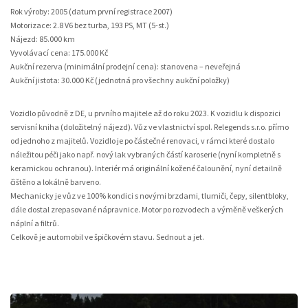
Rok výroby: 2005 (datum první registrace 2007)
Motorizace: 2.8 V6 bez turba, 193 PS, MT (5-st.)
Nájezd: 85.000 km
Vyvolávací cena: 175.000 Kč
Aukční rezerva (minimální prodejní cena): stanovena – neveřejná
Aukční jistota: 30.000 Kč (jednotná pro všechny aukční položky)
Vozidlo původně z DE, u prvního majitele až do roku 2023. K vozidlu k dispozici
servisní kniha (doložitelný nájezd). Vůz ve vlastnictví spol. Relegends s.r.o. přímo
od jednoho z majitelů. Vozidlo je po částečné renovaci, v rámci které dostalo
náležitou péči jako např. nový lak vybraných částí karoserie (nyní kompletně s
keramickou ochranou). Interiér má originální kožené čalounění, nyní detailně
čištěno a lokálně barveno.
Mechanicky je vůz ve 100% kondici s novými brzdami, tlumiči, čepy, silentbloky,
dále dostal zrepasované nápravnice. Motor po rozvodech a výměně veškerých
náplní a filtrů.
Celkově je automobil ve špičkovém stavu. Sednout a jet.