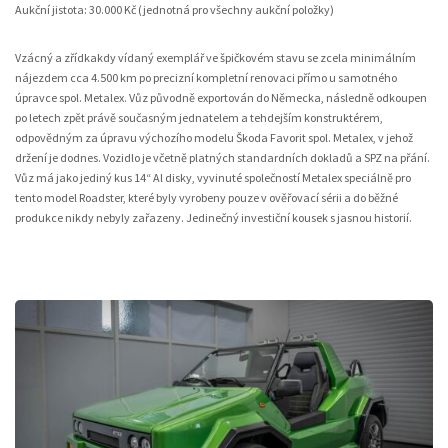
Aukční jistota: 30.000 Kč (jednotná pro všechny aukční položky)
Vzácný a zřídkakdy vídaný exemplář ve špičkovém stavu se zcela minimálním
nájezdem cca 4.500 km po precizní kompletní renovaci přímo u samotného
úpravce spol. Metalex. Vůz původně exportován do Německa, následně odkoupen
po letech zpět právě současným jednatelem a tehdejším konstruktérem,
odpovědným za úpravu výchozího modelu Škoda Favorit spol. Metalex, v jehož
držení je dodnes. Vozidlo je včetně platných standardních dokladů a SPZ na přání.
Vůz má jako jediný kus 14“ Al disky, vyvinuté společností Metalex speciálně pro
tento model Roadster, které byly vyrobeny pouze v ověřovací sérii a do běžné
produkce nikdy nebyly zařazeny. Jedinečný investiční kousek s jasnou historií.